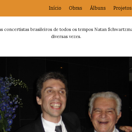
Início
Obras
Álbuns
Projetos
ip to main content
Skip to navigat
as concertistas brasileiros de todos os tempos Natan Schwartzma
diversas vezes.