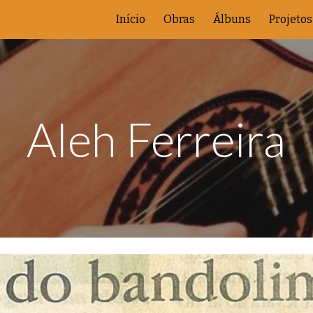
Início
Obras
Álbuns
Projetos
ip to main content
Skip to navigat
Aleh Ferreira